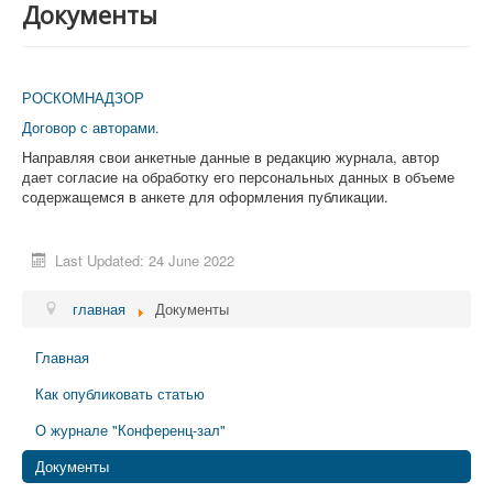
Документы
О журнале "Конференц-зал"
Конференции (активные)
РОСКОМНАДЗОР
Фестивали
Договор с авторами.
Архив
Направляя свои анкетные данные в редакцию журнала, автор
дает согласие на обработку его персональных данных в объеме
содержащемся в анкете для оформления публикации.
Last Updated: 24 June 2022
главная
Документы
Главная
Как опубликовать статью
О журнале "Конференц-зал"
Документы